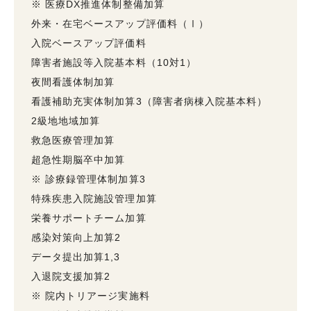
※ 医療DX推進体制整備加算
外来・在宅ベースアップ評価料（Ⅰ）
入院ベースアップ評価料
障害者施設等入院基本料（10対1）
夜間看護体制加算
看護補助充実体制加算3（障害者病棟入院基本料）
2級地地域加算
救急医療管理加算
超急性期脳卒中加算
※ 診療録管理体制加算3
特殊疾患入院施設管理加算
栄養サポートチーム加算
感染対策向上加算2
データ提出加算1,3
入退院支援加算2
※ 院内トリアージ実施料