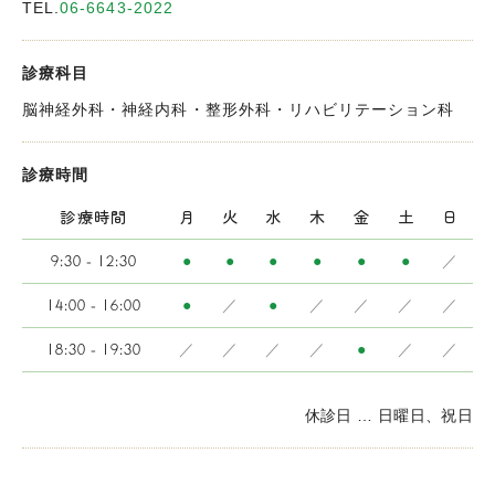
TEL.
06-6643-2022
診療科目
脳神経外科・神経内科・整形外科・リハビリテーション科
診療時間
診療時間
月
火
水
木
金
土
日
9:30 - 12:30
●
●
●
●
●
●
／
14:00 - 16:00
●
／
●
／
／
／
／
18:30 - 19:30
／
／
／
／
●
／
／
休診日 … 日曜日、祝日