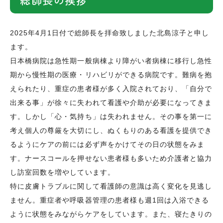
総師長の挨拶
2025年4月1日付で総師長を拝命致しました北島涼子と申し
ます。
日本橋病院は急性期一般病棟より障がい者病棟に移行し急性
期から慢性期の医療・リハビリができる病院です。難病を抱
えられたり、重症の患者様が多く入院されており、「自分で
出来る事」が徐々に失われて看護や介助が必要になってきま
す。しかし「心・気持ち」は失われません。その事を第一に
考え個人の尊厳を大切にし、ぬくもりのある看護を提供でき
るようにケアの前には必ず声をかけてその日の状態をみま
す。ナースコールを押せない患者様も多いため介護者と協力
し訪室回数を増やしています。
特に皮膚トラブルに関して看護師の意識は高く変化を見逃し
ません。重症者や呼吸器管理の患者様も週1回は入浴できる
ように状態をみながらケアをしています。また、寝たきりの